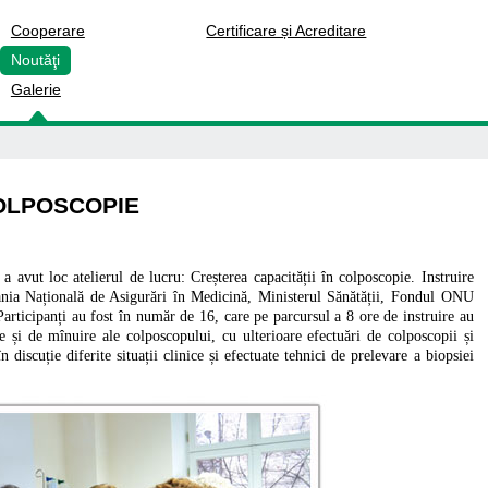
Cooperare
Certificare și Acreditare
Noutăţi
Fake
Galerie
Fake
COLPOSCOPIE
a avut loc atelierul de lucru:
Creșterea capacității în colposcopie. Instruire
a Națională de Asigurări în Medicină, Ministerul Sănătății, Fondul ONU
rticipanți au fost în număr de 16, care pe parcursul a 8 ore de instruire au
ice și de mînuire ale colposcopului, cu ulterioare efectuări de colposcopii și
discuție diferite situații clinice și efectuate tehnici de prelevare a biopsiei