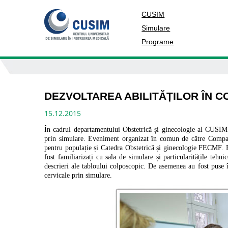
CUSIM
Simulare
Programe
DEZVOLTAREA ABILITĂȚILOR ÎN 
15.12.2015
În cadrul departamentului Obstetrică și ginecologie al CUSIM 
prin simulare.
Eveniment organizat în comun de către Compani
pentru populație și Catedra Obstetrică și ginecologie FECMF. Pa
fost familiarizați cu sala de simulare și particularitățile tehn
descrieri ale tabloului colposcopic. De asemenea au fost puse în 
cervicale prin simulare.