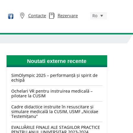
Contacte
Rezervare
Ro
Noutati externe recente
SimOlympic 2025 – performanță și spirit de
echipă
Ochelari VR pentru instruirea medicală –
pilotare la CUSIM
Cadre didactice instruite în resuscitare și
simulare medicală la CUSIM, USMF „Nicolae
Testemițanu”
EVALUĂRILE FINALE ALE STAGIILOR PRACTICE
PENTRU ANUL UNIVERSITAR 2023-2024