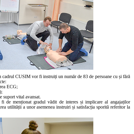
n cadrul CUSIM vor fi instruiți un număr de 83 de persoane cu și fără
cte:
area ECG;
);
suport vital avansat.
 fi de menționat gradul vădit de interes și implicare al angajaților
a utilității a unor asemenea instruiri și satisfacția sporită referitor la