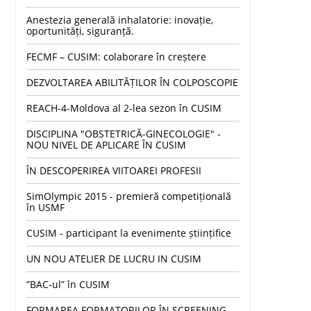
Anestezia generală inhalatorie: inovație,
oportunități, siguranță.
FECMF – CUSIM: colaborare în creștere
DEZVOLTAREA ABILITĂȚILOR ÎN COLPOSCOPIE
REACH-4-Moldova al 2-lea sezon în CUSIM
DISCIPLINA "OBSTETRICĂ-GINECOLOGIE" -
NOU NIVEL DE APLICARE ÎN CUSIM
ÎN DESCOPERIREA VIITOAREI PROFESII
SimOlympic 2015 - premieră competițională
în USMF
CUSIM - participant la evenimente științifice
UN NOU ATELIER DE LUCRU IN CUSIM
”BAC-ul” în CUSIM
FORMAREA FORMATORILOR ÎN SCREENING-