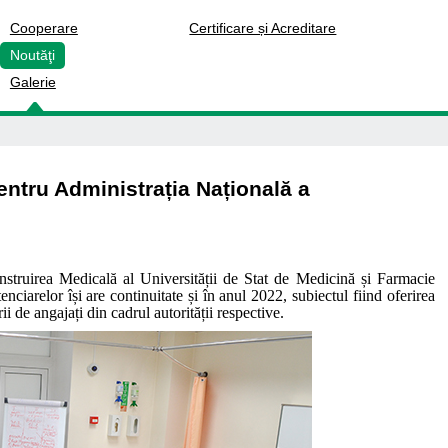
Cooperare
Certificare și Acreditare
Noutăţi
Fake
Galerie
Fake
pentru Administrația Națională a
nstruirea Medicală al Universității de Stat de Medicină și Farmacie
ciarelor își are continuitate și în anul 2022, subiectul fiind oferirea
ii de angajați din cadrul autorității respective.