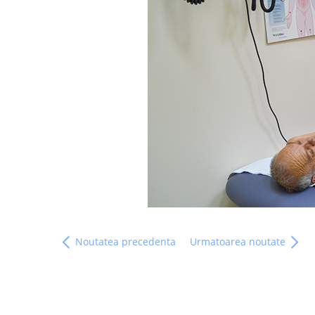
Noutatea precedenta
Urmatoarea noutate