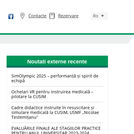
Contacte
Rezervare
Ro
Noutati externe recente
SimOlympic 2025 – performanță și spirit de
echipă
Ochelari VR pentru instruirea medicală –
pilotare la CUSIM
Cadre didactice instruite în resuscitare și
simulare medicală la CUSIM, USMF „Nicolae
Testemițanu”
EVALUĂRILE FINALE ALE STAGIILOR PRACTICE
PENTRU ANUL UNIVERSITAR 2023-2024