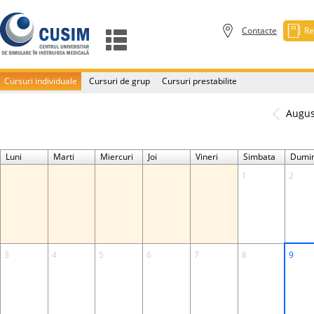
Contacte
Re
Cursuri individuale
Cursuri de grup
Cursuri prestabilite
Augus
Luni
Marti
Miercuri
Joi
Vineri
Simbata
Dumin
1
2
3
4
5
6
7
8
9