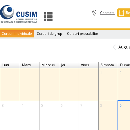
Contacte
Re
Cursuri individuale
Cursuri de grup
Cursuri prestabilite
Augus
Luni
Marti
Miercuri
Joi
Vineri
Simbata
Dumin
1
2
3
4
5
6
7
8
9